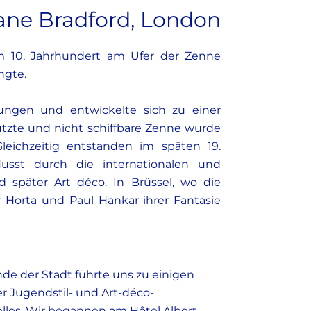
ane Bradford, London
 im 10. Jahrhundert am Ufer der Zenne
ngte.
ungen und entwickelte sich zu einer
tzte und nicht schiffbare Zenne wurde
leichzeitig entstanden im späten 19.
lusst durch die internationalen und
 später Art déco. In Brüssel, wo die
 Horta und Paul Hankar ihrer Fantasie
e der Stadt führte uns zu einigen
r Jugendstil- und Art-déco-
xelles. Wir begannen am Hôtel Albert