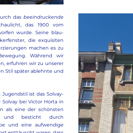
durch das
beeindruckende
haulicht, das 1900 vom
orfen wurde. Seine blau-
erfenster, die exquisiten
Verzierungen machen es zu
-Bewegung. Während wir
, erfuhren wir zu unserer
 Stil später ablehnte und
Jugendstil ist das Solvay-
 Solvay bei Victor Horta in
in als eine der schönsten
t und besticht durch
eppe und eine aufwendige
st enttäuscht waren, dass